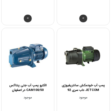
پمپ آب خودمکش سانتریفیوژی
الکترو پمپ آب جتی پنتاکس
JETCOM داب سری 92
CAM100/50 در اصفهان
موجود
موجود