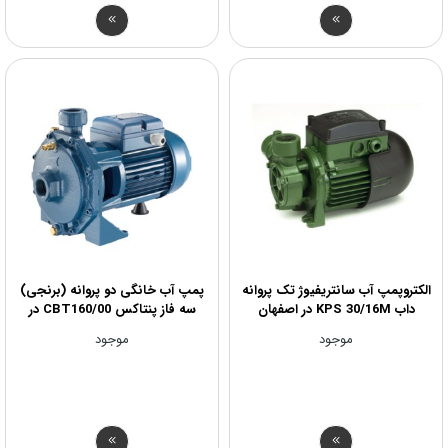
الکتروپمپ آب سانتریفیوژ تک پروانه
پمپ آب خانگی دو پروانه (برنجی)
داب KPS 30/16M در اصفهان
سه فاز پنتاکس CBT160/00 در
اصفهان
موجود
موجود