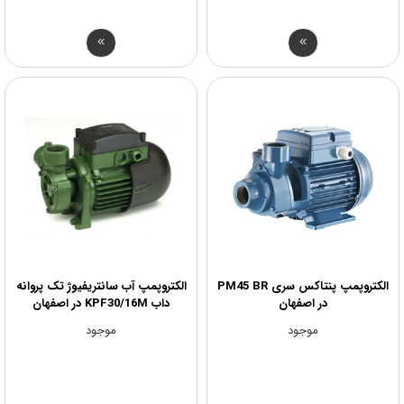
الکتروپمپ پنتاکس سری PM45 BR
الکتروپمپ آب سانتریفیوژ تک پروانه
در اصفهان
داب KPF30/16M در اصفهان
موجود
موجود