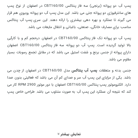
پمپ آب دو پروانه (برنجی) سه فاز پنتاکس CBT160/00 در اصفهان از نوع پمپ
های سانترفیوژی دو پروانه جتی می باشد. این مدل پمپ آب دو پروانه روبروی هم قرار
می گیرند تا عملکرد و بهره دهی بیشتری را ارائه دهند. این سری پمپ آب پنتاکس
مناسب برای مصارف خانگی، صنعتی، باغبانی و انتقال مایعات می باشد.
پمپ آب دو پروانه تک فاز پنتاکس CBT160/00 در اصفهان درحجم کم و با کارآیی
بالا تولید گردیده است. پمپ آب دو پروانه سه فاز پنتاکس CBT160/00 اصفهان
دارای پروانه از جنس برنج و شفت استیل می باشد که در مقابل تجمع رسوبات بسیار
مقاوم می باشد.
جنس بدنه و متعلقات
پمپ آب پنتاکس
مدل CBT160/00 در اصفهان از چدن می
باشد. یکی از مزایای این پمپ آب سر و صدای کم آن می باشد که فعالیتی بدون صدا
دارد. الکتروموتور پمپ پنتاکس CBT160/00 اصفهان با دور موتور 2900 RPM کار می
کند که نتیجه آن عملکرد این پمپ آب به صورت متناوب می باشد. طراحی خاص پمپ
پنتاکس شده است که هواگیری در آن بسیار راحت صورت بگیرد.
ویژگی الکتروپمپ دو پروانه (برنجی) سه فاز پنتاکس CBT160/00 در
اصفهان
جنس بدنه پمپ چدن
نمایش بیشتر