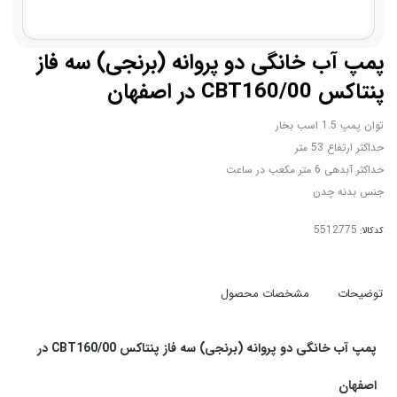
پمپ آب خانگی دو پروانه (برنجی) سه فاز
پنتاکس CBT160/00 در اصفهان
توان پمپ 1.5 اسب بخار
حداکثر ارتفاع 53 متر
حداکثر آبدهی 6 متر مکعب در ساعت
جنس بدنه چدن
کدکالا:
توضیحات
مشخصات محصول
پمپ آب خانگی دو پروانه (برنجی) سه فاز پنتاکس CBT160/00 در
اصفهان