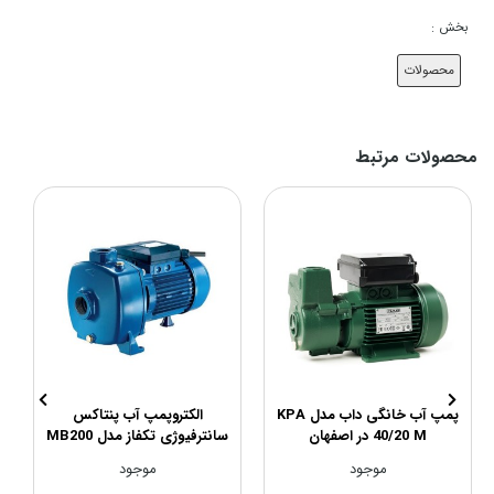
بخش :
محصولات
محصولات مرتبط
پمپ آب خانگی داب مدل KPA
الکتروپمپ آب پنتاکس
40/20 M در اصفهان
سانترفیوژی تکفاز مدل MB200
در اصفهان
موجود
موجود