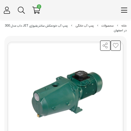
0
خانه
محصولات
پمپ آب خانگی
پمپ آب خودمکش سانتریفیوژی JET داب مدل 300
در اصفهان