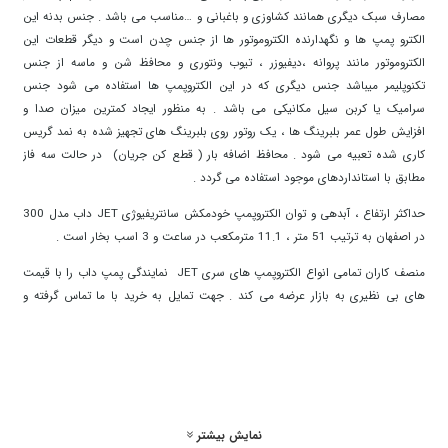
مصارف سبک دیگری همانند کشاوزی و باغبانی و …مناسب می باشد . جنس بدنه این
الکترو پمپ ها و نگهدارنده
الکتروموتور ها
از جنس چدن است و دیگر قطعات این
الکتروموتور مانند پروانه ،دیفیوزر ، تیوب ونتوری و محافظ شن و ماسه از جنس
تکنوپلیمر میباشد جنس دیگری که در این الکتروپمپ ها استفاده می شود جنس
سرامیک یا کربن سیل مکانیکی می باشد . به منظور ایجاد کمترین میزان صدا و
افزایش طول عمر بلبرینگ ها ، یک روتور روی بلبرینگ های تجهیز شده به نمد گریس
کاری شده تعبیه می شود . محافظ اضافه بار ( قطع کن جریان) در حالت سه فاز
مطابق با استانداردهای موجود استفاده می گردد .
حداکثر ارتفاع ، آبدهی و توان الکتروپمپ خودمکش سانتریفیوژی JET داب مدل 300
در اصفهان به ترتیب 51 متر ، 11.1 مترمکعب در ساعت و 3 اسب بخار است .
منصف کاران تمامی انواع الکتروپمپ های سری JET
نمایندگی پمپ داب
را با قیمت
های بی نظیری به بازار عرضه می کند . جهت تمایل به خرید با ما
تماس
گرفته و
اطلاعات مورد نیاز خود را از کارشناسان فروش ما به صورت کاملا رایگان دریافت کنید.
نمایش بیشتر