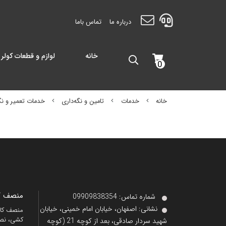
درباره ما
تماس باما
خانه
لوازم و قطعات کولر 
0
خانه
خدمات
تامین و نگه‌داری
خدمات تعمیر و ن
منصف کا
شماره تماس‌: 09909838354
نشانی:
اصفهان، خیابان امام خمینی، خیابان
کشی، نصب
شهید سردار صادقی، بعد از کوچه 21 (کوچه