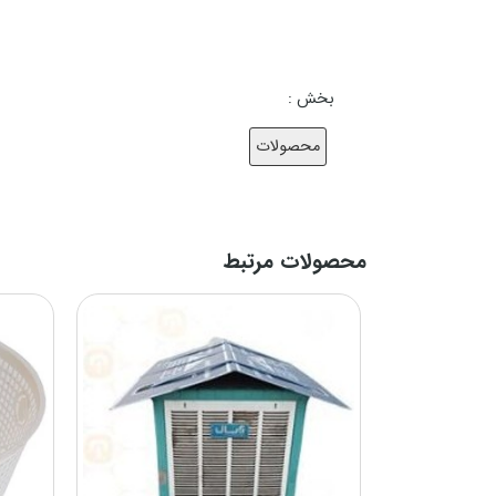
جنس بدنه
بخش :
محصولات
حداکثر قدرت باددهی
محصولات مرتبط
حجم کولر