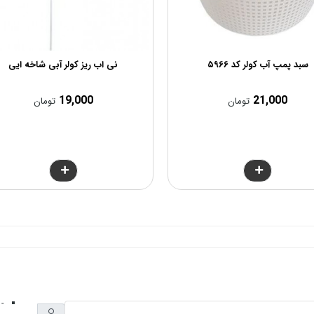
سبد پمپ آب کولر کد ۵۹۶۶
نی اب ریز کولر آبی شاخه ایی
19,000
21,000
تومان
تومان
- 