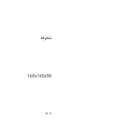
متفرقه
160x160x90
0.1