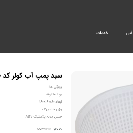
آبی
خدمات
سبد پمپ آب کولر کد 5966
ویژگی ها:
برند:متفرقه
ابعاد:۱۶۰x۱۶۰x۹۰
وزن خالص:۰.۱
جنس بدنه:پلاستیک ABS
کدکالا: