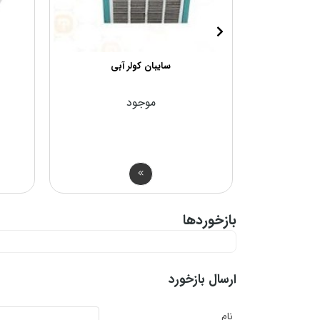
اس
سایبان کولر آبی
موجود
ان
بازخوردها
ارسال بازخورد
نام