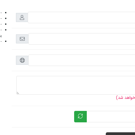
- 
- 
- 
- 
به
- 
 خواهد شد)