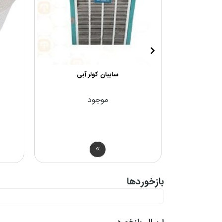
اس
سایبان کولر آبی
موجود
ان
بازخوردها