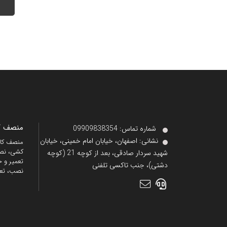
منصف کا
شماره تماس‌: 09909838354
نشانی:
اصفهان، خیابان امام خمینی، خیابان
کشی، نصب
شهید سردار صادقی، بعد از کوچه 21 (کوچه
تعمیر و خ
دشتی)، جنب تاکسی تلفنی
نصب، تع