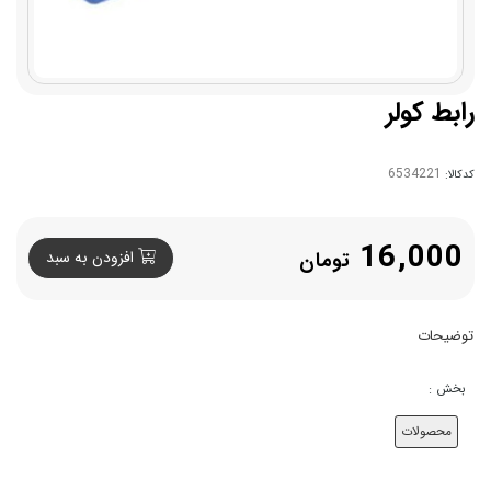
رابط کولر
کدکالا:
16,000
تومان
افزودن به سبد
توضیحات
بخش :
محصولات