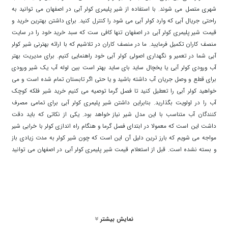
شهری متصل می شوند. با استفاده از شیر پلیمری کولر آبی در اصفهان می توانید به
راحتی جریال آبی که وارد کولر آبی می شود را کنترل کنید. برای داشتن بهترین خرید و
قیمت شیر پلیمری کولر آبی در اصفهان تنها کافی ست که سبد خرید خود را در سایت
منصف کاران تکمیل فرمایید. ما در منصف کاران در تلاشیم که با ارائه بهترنی شیر کولر
آبی شما در تعمیر و نگهداری اصولی کولر آبی خود راهنمایی کنیم. برای مدیریت بهتر
آب ورودی کولر آبی یا یخچال ساید بای ساید بهتر است بین لوله آب یک شیر ورودی
برای قطع و وصل جریان آب داشته باشید و یا حتی اگر تابستان تمام شده است و می
خواهید کولر آبی را تعطیل کنید تا فصل گرما توصیه می کنیم خرید شیر فلکه کوچک
آب را در اولویت بگذارید. بنابراین داشتن شیر پلیمری کولر آبی برای تمامی مصرف
کنندگان آب متناسب با این مدل شیر نیاز خواهد بود. یکی از نکاتی که باید دقت
داشت این است که معمولا در ابتدای فصل گرما و هنگام راه اندازی کولر با خرابی شیر
مواجه می شویم که بارز ترین دلیل آن این است که چون شیر کولر به مدت زیادی باز
و بسته نشده است. قبل از استعلام قیمت شیر پلیمری کولر آبی در اصفهان می توانید
با کارشناسان سایت منصف کاران تماس گرفته و پس از گرفتن مشاوره تخصصی می
توانید اقدام به خرید شیر پلیمری کولر آبی در اصفهان از ما نمایید. بهتر است که در
فصل پاییز و زمستان شیر کولر را از لوله اصلی آب جدا کنید و به جای آن درپوش قرار
دهید. این محصول، از آلیاژ برنج ساخته شده است و دارای مهره ی پلاستیکی برای
اتصال بهتر به شلنگ کولر می باشد. انواع شیر پلیمری کولر آبی در اصفهان موجود در
نمایش بیشتر
سایت منصف کاران در بسیاری از مراکز مهم و حساس از جمله شرکت های آب و