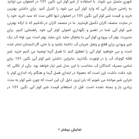
شهری متصل می شوند. با استفاده از شیر کولر آبی نگین 101 در اصفهان می توانید
به راحتی جریال آبی که وارد کولر آبی می شود را کنترل کنید. برای داشتن بهترین
خرید و قیمت شیر کولر آبی نگین 101 در اصفهان تنها کافی ست که سبد خرید خود را
در سایت منصف کاران تکمیل فرمایید. ما در منصف کاران در تلاشیم که با ارائه بهترنی
شیر کولر آبی شما در تعمیر و نگهداری اصولی کولر آبی خود راهنمایی کنیم. برای
مدیریت بهتر آب ورودی کولر آبی یا یخچال ساید بای ساید بهتر است بین لوله آب یک
شیر ورودی برای قطع و وصل جریان آب داشته باشید و یا حتی اگر تابستان تمام شده
است و می خواهید کولر آبی را تعطیل کنید تا فصل گرما توصیه می کنیم خرید شیر
فلکه کوچک آب را در اولویت بگذارید. بنابراین داشتن شیر کولر آبی نگین 101 برای
تمامی مصرف کنندگان آب متناسب با این مدل شیر نیاز خواهد بود. یکی از نکاتی که
باید دقت داشت این است که معمولا در ابتدای فصل گرما و هنگام راه اندازی کولر با
خرابی شیر مواجه می شویم که بارز ترین دلیل آن این است که چون شیر کولر به مدت
زیادی باز و بسته نشده است. قبل از استعلام قیمت شیر کولر آبی نگین 101 در
اصفهان می توانید با کارشناسان سایت منصف کاران تماس گرفته و پس از گرفتن
مشاوره تخصصی می توانید اقدام به خرید شیر کولر آبی نگین 101 در اصفهان از ما
نمایید. بهتر است که در فصل پاییز و زمستان شیر کولر را از لوله اصلی آب جدا کنید و
به جای آن درپوش قرار دهید. این محصول، از آلیاژ برنج ساخته شده است و دارای
مهره ی پلاستیکی برای اتصال بهتر به شلنگ کولر می باشد. انواع شیر کولر آبی نگین
نمایش بیشتر
101 در اصفهان موجود در سایت منصف کاران در بسیاری از مراکز مهم و حساس از
جمله شرکت های آب و فاضلاب و نیز تاسیسات گازی منازل، تاسیسات آب رسانی