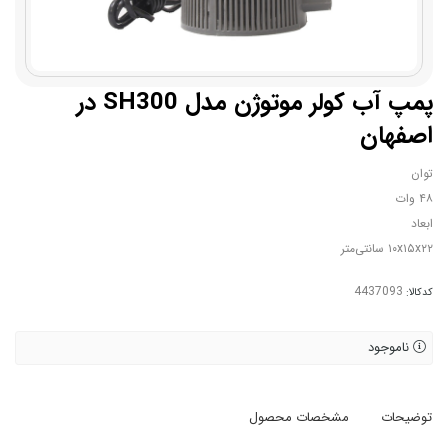
پمپ آب کولر موتوژن مدل SH300 در
اصفهان
توان
۴۸ وات
ابعاد
۱۰x۱۵x۲۲ سانتی‌متر
کدکالا:
ناموجود
توضیحات
مشخصات محصول