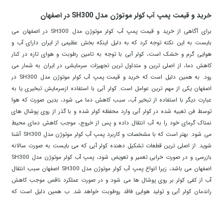
خرید و قیمت پمپ آب کولر موتوژن مدل SH300 در اصفهان
برای آگاهی از خرید و قیمت پمپ آب کولر موتوژن مدل SH300 در اصفهان می
بایست به این نکته توجه کرد که به دلیل اینکه بخش عظیمی از ایران دارای آب و
هوایی گرم و خشک است، کولر آبی با توجه به تامین رطوبت و هوای تازه در کنار
کاهش دما، از اصلی ترین و متداول ترین تجهیزات سرمایشی در ایران به شمار می
رود. به همین دلیل است که خرید و قیمت پمپ آب کولر موتوژن مدل SH300 در
اصفهان یکی از مهم ترین عوامل است. کولر آبی با استفاده ازسرمایش تبخیری یا به
عبارت دیگر با استفاده از تبخیر آب، سبب کاهش دما می شود، بدین صورت که هوا
توسط فن تعبیه شده در کولر آبی وارد محفظه کولر شده و با گذر از روی پوشال های
نمناک گرمای خود را به آب انتقال داده و پس از خروج، موجب کاهش دمای محیط
می شود. بهتر است که با مشخصات و کاربرد پمپ آب کولر موتوژن مدل SH300 آشنا
شوید. از اصلی ترین قطعات تشکیل دهنده کولر آبی که می بایست به صورت سالانه
بازرسی و در صورت خرابی تعمیر و تعویض شود، پمپ آب کولر موتوژن مدل SH300
اصفهان می باشد، زیرا انواع پمپ آب کولر موتوژن مدل SH300 اصفهان سبب انتقال
آب از کفی کولر بر روی پوشال ها می شود و در صورت عملکرد ناقص موجب کاهش
راندمان کولر آبی و تولید هوایی فاقد روطوبت خواهد شد. ب همین دلیل است که
پیشنهاد کارشناسان سایت منصف کاران به شما آگاهی از خرید و قیمت پمپ آب کولر
موتوژن مدل SH300 در اصفهان می باشد. به همین دلیل در ادامه شما را با