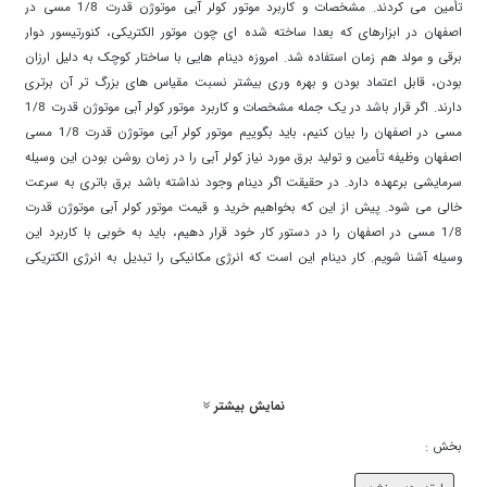
تأمین می کردند. مشخصات و کاربرد موتور کولر آبی موتوژن قدرت 1/8 مسی در
اصفهان در ابزارهای که بعدا ساخته شده ای چون موتور الکتریکی، کنورتیسور دوار
برقی و مولد هم زمان استفاده شد. امروزه دینام هایی با ساختار کوچک به دلیل ارزان
بودن، قابل اعتماد بودن و بهره وری بیشتر نسبت مقیاس های بزرگ تر آن برتری
دارند. اگر قرار باشد در یک جمله مشخصات و کاربرد موتور کولر آبی موتوژن قدرت 1/8
مسی در اصفهان را بیان کنیم، باید بگوییم موتور کولر آبی موتوژن قدرت 1/8 مسی
اصفهان وظیفه تأمین و تولید برق مورد نیاز کولر آبی را در زمان روشن بودن این وسیله
سرمایشی برعهده دارد. در حقیقت اگر دینام وجود نداشته باشد برق باتری به سرعت
خالی می شود. پیش از این که بخواهیم خرید و قیمت موتور کولر آبی موتوژن قدرت
1/8 مسی در اصفهان را در دستور کار خود قرار دهیم، باید به خوبی با کاربرد این
وسیله آشنا شویم. کار دینام این است که انرژی مکانیکی را تبدیل به انرژی الکتریکی
کند و جریان تولیدی را که یک جریان مستقیم است به باتری بفرستد تا برق مورد نیاز
قسمت های مختلف کولر آبی تأمین شود. در ضمن دینام همزمان کار شارژ مجدد باتری
را هم انجام می دهد. خب مسلم است که اگر دینام خراب شود و درست کار نکند،
باتری فقط در زمان محدودی می تواند برق مورد نیاز کولر آبی را تأمین کند و کولر آبی
شما متوقف خواهد شد. برای آشنایی با مشخصات و کاربرد موتور کولر آبی موتوژن
نمایش بیشتر
قدرت 1/8 مسی باید بدانیم که امروزه در کولر های آبی جدید از آلترناتور به جای دینام
استفاده می شود که اصطلاحا به آن دینام آلترناتور می گویند. در تشریح تفاوت موتور
بخش :
کولر آبی موتوژن قدرت 1/8 مسی اصفهان و آلترناتور باید به نقطه ضعف دینام های
قدیم اشاره کرد. دینام های قدیمی در دورهای پایین موتور نمی توانستند جریان برق