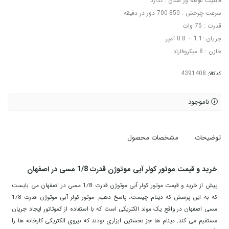
قابلیت غوطه ور شدن : ندارد
سرعت چرخش : 850-700 دور در دقیقه
قدرت : 75 وات
جریان :1.1 – 0.8 آمپر
خازن : 8 میکروفاراد
کدکالا:
ناموجود
توضیحات
مشخصات محصول
خرید و قیمت موتور کولر آبی موتوژن قدرت 1/8 مسی در اصفهان
پیش از خرید و قیمت موتور کولر آبی موتوژن قدرت 1/8 مسی در اصفهان می بایست
که به این پرسش که دینام چیست، پاسخ دهیم. موتور کولر آبی موتوژن قدرت 1/8
مسی اصفهان در واقع یک مولد الکتریکی است که با استفاده از کموتاتور ایجاد جریان
مستقیم می کند. دینام ها جز نخستین ابزاری بودند که نیروی الکتریکی کارخانه ها را