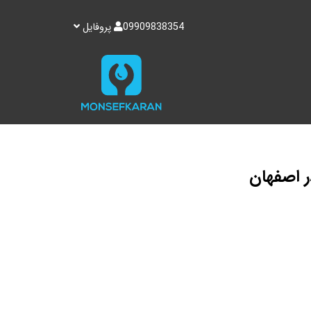
09909838354
پروفایل
ر اصفهان