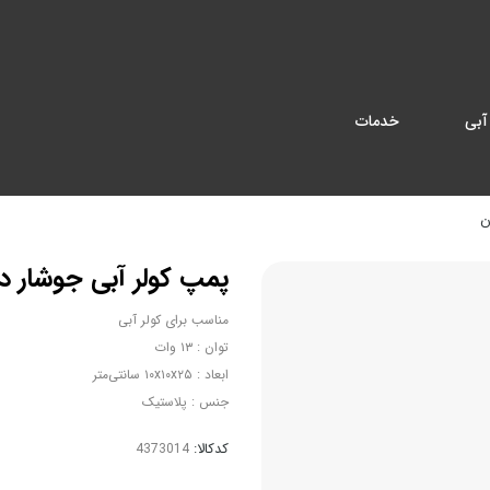
آبی
خدمات
ن
پمپ کولر آبی جوشار د
مناسب برای کولر آبی
توان : ۱۳ وات
ابعاد : ۱۰x۱۰x۲۵ سانتی‌متر
جنس : پلاستیک
کدکالا: