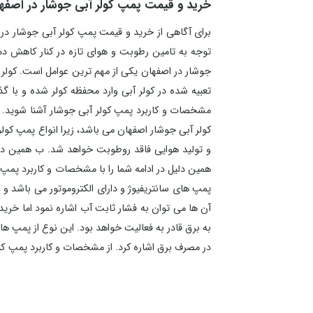
خرید و قیمت پمپ کولر آبی جوشار در اصفه
برای آگاهی از خرید و قیمت پمپ کولر آبی جوشار در 
توجه به تامین رطوبت و هوای تازه در کنار کاهش دم
جوشار در اصفهان یکی از مهم ترین عوامل است. کولر 
تعبیه شده در کولر آبی وارد محفظه کولر شده و با 
مشخصات و کاربرد پمپ کولر آبی جوشار آشنا شوید. 
کولر آبی جوشار اصفهان می باشد، زیرا انواع پمپ کو
و تولید هوایی فاقد روطوبت خواهد شد. ب همین دلی
همین دلیل در ادامه شما را با مشخصات و کاربرد پمپ ک
پمپ های سانتریفیوژ و دارای الکتروموتور می باشد و ب
آن ها می توان به فشار ثابت آب اشاره نمود اما خری
به برق قادر به فعالیت خواهد بود. این نوع از پمپ ها 
در مصرف برق اشاره کرد. از مشخصات و کاربرد پمپ کولر
ارائه می شود، استاتور تک توربینی و دو بالشتکی که
توجه به جنس بدنه در انواع استیل، آهن سیلیس و چدن
سایت تماس حاصل فرمایید.