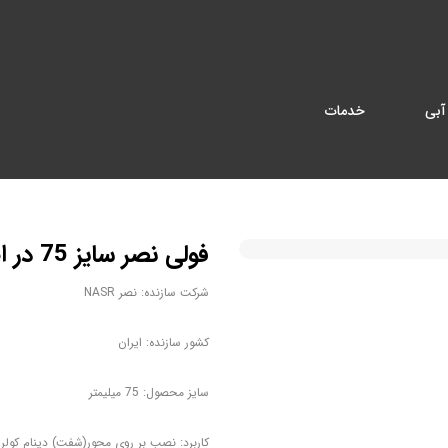
آبی
خدمات
فولی نصر سایز 75 در اصفهان
شرکت سازنده: نصر NASR
کشور سازنده: ایران
سایز محصول: 75 میلیمتر
کاربرد: نصب بر روي محور(شفت) دينام کولر