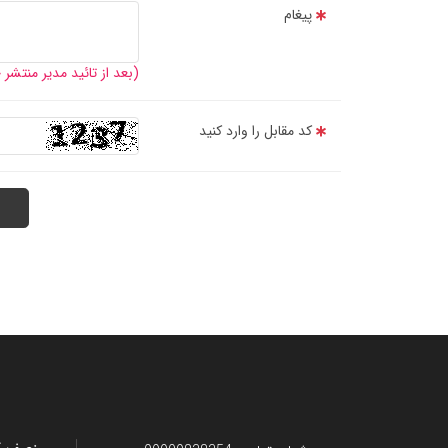
پیغام
کاربرد فولی نصر سایز 75 بر ما 
(بعد از تائید مدیر منتشر
کارشناسان سایت منصف کاران تجربه فراوانی در زمینه مشخصات و کاربرد فولی نصر سایز 75 دارند و می ت
کد مقابل را وارد کنید