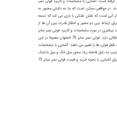
 دارد که تسمه بر روی این دو فولی قرار گرفته است. آشنایی با مشخصات و کاربرد فولی نصر
ند. در مواقعی ممکن است که بنا به دلایلی مجبور به
ز سیستم کولر آبی است که نقش غلتکی را بازی می کند که تسمه
تصل می کند. خرید و قیمت فولی نصر سایز 75 در اصفهان به طور کلی، برای ارتباط بین دو محور و انتقال قدرت بین آن ها از
عات بیشتری در مورد مشخصات و کاربرد فولی نصر سایز
75 به دست آوریم. جایگزینی سیستم تسمه و فولی دلایلی فنی مانند نوع انتقال قدرت و ایجاد و عدم ایجاد تغییر در شدت نیروی انتقالی دارد. فولی نصر سایز 75 اصفهان معمولا در این
، قطر فولی ها را تغییر می دهند. آشنایی با مشخصات
به این ترتیب به دلیل فاصله زیاد محور میل لنگ و میل بادامک
همچنین، نسبت پایین انتقال قدرت، برای انتقال انرژی چرخشی بین این دو محور از تسمه و فولی یا چرخ تسمه استفاده می شود. برای آشنایی با نحوه خرید و قیمت فولی نصر سایز 75
رین شکل راهنمایی کرده و خریدی در خور نیازتان را
برای شما رقم بزنند. همچنین کارشناسان منصف کاران قادر اند تا مشخصات و کاربرد فولی نصر سایز 75 را برای شما شرح داده تا دید وسیع تری نسبت به فولی نصر سایز 75 اصفهان به
و کنیم. به دلیل پایین بودن نسبت انتقال قدرت بین این دو محور، نیروی کمی است که میل
ی نصر سایز 75 در اصفهان اجزایی که همیشه یا گاهی انرژی حرکتی خود را از تسمه تایم دریافت می کنند. در