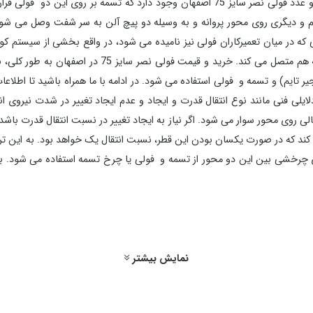
پروانه کولر را به حرکت در می آورد. در یک کولر آبی دو عدد فولی نصر سایز 75 اصفهان وجود
دینام و دیگری روی محور پروانه و به وسیله دو پیچ آلن به سر شفت وصل می شو
یز 75 اصفهان شویم. فولی که در میان تعمیرکاران فولی نیز نامیده می شود، در واقع بخشی ا
تایم به دور آن می پیچد و دو محور اصلی موتور را به هم م
یر تایم) و تسمه و فولی استفاده می شود. در ادامه با ما همراه باشید تا اطلا
ی روی محور سوار می شود. اگر نیاز به ایجاد تغییر در نسبت انتقال قدرت باشد
 نکته را به ما اثبات می کند که در صورت یکسان بودن این قطر، نسبت انتقال یک خواهد بود. 
نصف کاران تماس حاص فرمایید. کارشناسان منصف کاران می توانند شما را به بهت
نمایش بیشتر
در این قسمت بر خود لازم دانستیم که مشخصات و کاربرد فولی نصر سایز 75 را برای شما بازگ
بادامک، دینام، واتر پمپ و اویل پمپ برای حرکت نیاز دارند. خرید و قیمت فول