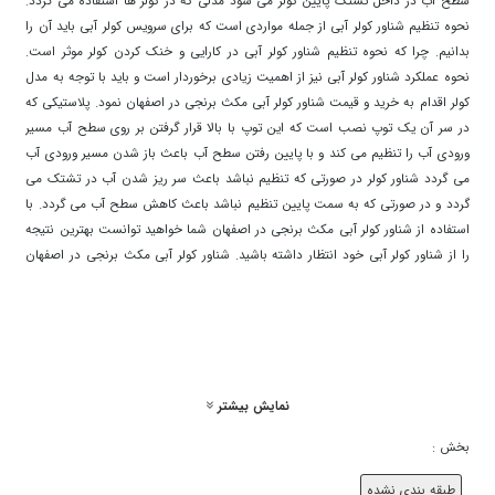
سطح آب در داخل تشتک پایین کولر می شود مدلی که در کولر ها استفاده می گردد.
نحوه تنظیم شناور کولر آبی از جمله مواردی است که برای سرویس کولر آبی باید آن را
بدانیم. چرا که نحوه تنظیم شناور کولر آبی در کارایی و خنک کردن کولر موثر است.
نحوه عملکرد شناور کولر آبی نیز از اهمیت زیادی برخوردار است و باید با توجه به مدل
کولر اقدام به خرید و قیمت شناور کولر آبی مکث برنجی در اصفهان نمود. پلاستیکی که
در سر آن یک توپ نصب است که این توپ با بالا قرار گرفتن بر روی سطح آب مسیر
ورودی آب را تنظیم می کند و با پایین رفتن سطح آب باعث باز شدن مسیر ورودی آب
می گردد شناور کولر در صورتی که تنظیم نباشد باعث سر ریز شدن آب در تشتک می
گردد و در صورتی که به سمت پایین تنظیم نباشد باعث کاهش سطح آب می گردد. با
استفاده از شناور کولر آبی مکث برنجی در اصفهان شما خواهید توانست بهترین نتیجه
را از شناور کولر آبی خود انتظار داشته باشید. شناور کولر آبی مکث برنجی در اصفهان
به عنوان یکی از لوازم های جانبی کولر ، یک قطعه ی پلاستیکی است که آب داخل
مخزن کولر را به صورت ثابت و بدون کوچک ترین کم و زیاد شدن نگه می دارد. پس
خرید شناور کولر آبی از مسائل مهم و ضروری به شمار می رود. قیمت شناور کولر در
بازار، نسبت به جنس بدنه ی آن در سطوح متفاوتی قرار گرفته است. برای خرید و
قیمت شناور کولر آبی مکث برنجی در اصفهان تنها کافی ست که سبد خرید خود را در
نمایش بیشتر
سایت منصف کاران تکمیل کنید. برای خرید عمده تنها کافی ست که با شماره های
درج شده در سایت تماس گرفته و سفارش خود را ثبت نمایید. شناور کولر آبی وظیفه
بخش :
تنظیم و آبررسانی به داخل مخزن را بر عهده دارد. که در بعضی موارد تنظیم نبودن
شناور کولر آبی و تنظیم نبودن درجه شناور کولر باعث می گردد که آب از سطح مخزن
طبقه بندی نشده