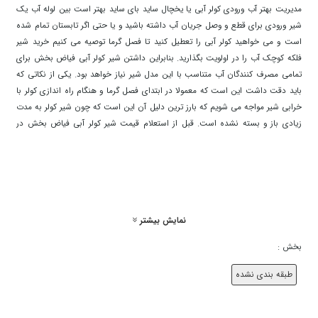
مدیریت بهتر آب ورودی کولر آبی یا یخچال ساید بای ساید بهتر است بین لوله آب یک
شیر ورودی برای قطع و وصل جریان آب داشته باشید و یا حتی اگر تابستان تمام شده
است و می خواهید کولر آبی را تعطیل کنید تا فصل گرما توصیه می کنیم خرید شیر
فلکه کوچک آب را در اولویت بگذارید. بنابراین داشتن شیر کولر آبی فیاض بخش برای
تمامی مصرف کنندگان آب متناسب با این مدل شیر نیاز خواهد بود. یکی از نکاتی که
باید دقت داشت این است که معمولا در ابتدای فصل گرما و هنگام راه اندازی کولر با
خرابی شیر مواجه می شویم که بارز ترین دلیل آن این است که چون شیر کولر به مدت
زیادی باز و بسته نشده است. قبل از استعلام قیمت شیر کولر آبی فیاض بخش در
اصفهان می توانید با کارشناسان سایت منصف کاران تماس گرفته و پس از گرفتن
مشاوره تخصصی می توانید اقدام به خرید شیر کولر آبی فیاض بخش در اصفهان از ما
نمایید. بهتر است که در فصل پاییز و زمستان شیر کولر را از لوله اصلی آب جدا کنید و
به جای آن درپوش قرار دهید. این محصول، از آلیاژ برنج ساخته شده است و دارای
مهره ی پلاستیکی برای اتصال بهتر به شلنگ کولر می باشد. انواع شیر کولر آبی فیاض
نمایش بیشتر
بخش در اصفهان موجود در سایت منصف کاران در بسیاری از مراکز مهم و حساس از
جمله شرکت های آب و فاضلاب و نیز تاسیسات گازی منازل، تاسیسات آب رسانی
بخش :
وکارخانجات بزرگ و کوچک صنعتی مورد استفاده قرار گرفته است. شیر کولر آبی فیاض
بخش در اصفهان از شیرهایی هست که به صورت مکانیسم توپی برای قطع و وصل
طبقه بندی نشده
جریان استفاده می کند. از این شیر برای قطع و وصل سریع جریان آب استفاده می
شود. بهتر است از این نوع شیر برای سیال های خورنده استفاده نشود. شما می توانید