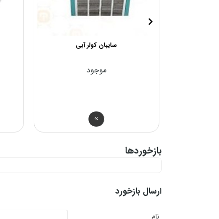
اس
سایبان کولر آبی
موجود
ان
بازخوردها
ارسال بازخورد
نام