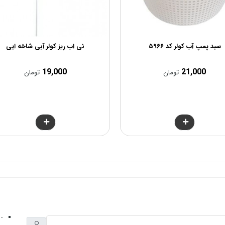
سبد پمپ آب کولر کد ۵۹۶۶
نی اب ریز کولر آبی شاخه ایی
19,000
21,000
تومان
تومان
- 