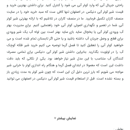
راحتی جریال آبی که وارد کولر آبی می شود را کنترل کنید. برای داشتن بهترین خرید و
قیمت شیر کولر آبی دنیکس در اصفهان تنها کافی ست که سبد خرید خود را در سایت
منصف کاران تکمیل فرمایید. ما در منصف کاران در تلاشیم که با ارائه بهترنی شیر کولر
آبی شما در تعمیر و نگهداری اصولی کولر آبی خود راهنمایی کنیم. برای مدیریت بهتر
آب ورودی کولر آبی یا یخچال ساید بای ساید بهتر است بین لوله آب یک شیر ورودی
برای قطع و وصل جریان آب داشته باشید و یا حتی اگر تابستان تمام شده است و می
خواهید کولر آبی را تعطیل کنید تا فصل گرما توصیه می کنیم خرید شیر فلکه کوچک
آب را در اولویت بگذارید. بنابراین داشتن شیر کولر آبی دنیکس برای تمامی مصرف
کنندگان آب متناسب با این مدل شیر نیاز خواهد بود. یکی از نکاتی که باید دقت
داشت این است که معمولا در ابتدای فصل گرما و هنگام راه اندازی کولر با خرابی شیر
مواجه می شویم که بارز ترین دلیل آن این است که چون شیر کولر به مدت زیادی باز
و بسته نشده است. قبل از استعلام قیمت شیر کولر آبی دنیکس در اصفهان می توانید
با کارشناسان سایت منصف کاران تماس گرفته و پس از گرفتن مشاوره تخصصی می
توانید اقدام به خرید شیر کولر آبی دنیکس در اصفهان از ما نمایید. بهتر است که در
فصل پاییز و زمستان شیر کولر را از لوله اصلی آب جدا کنید و به جای آن درپوش قرار
دهید. این محصول، از آلیاژ برنج ساخته شده است و دارای مهره ی پلاستیکی برای
اتصال بهتر به شلنگ کولر می باشد. انواع شیر کولر آبی دنیکس در اصفهان موجود در
نمایش بیشتر
سایت منصف کاران در بسیاری از مراکز مهم و حساس از جمله شرکت های آب و
فاضلاب و نیز تاسیسات گازی منازل، تاسیسات آب رسانی وکارخانجات بزرگ و کوچک
بخش :