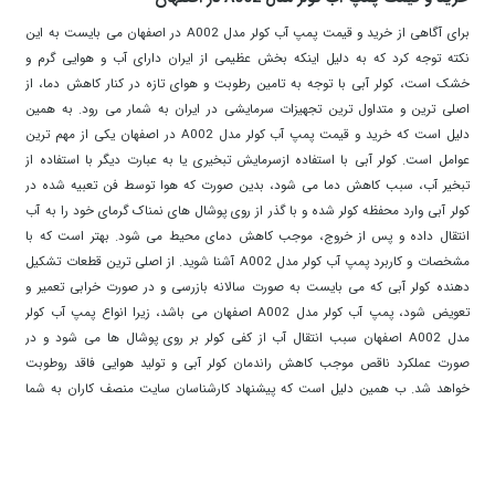
برای آگاهی از خرید و قیمت پمپ آب کولر مدل A002 در اصفهان می بایست به این
نکته توجه کرد که به دلیل اینکه بخش عظیمی از ایران دارای آب و هوایی گرم و
خشک است، کولر آبی با توجه به تامین رطوبت و هوای تازه در کنار کاهش دما، از
اصلی ترین و متداول ترین تجهیزات سرمایشی در ایران به شمار می رود. به همین
دلیل است که خرید و قیمت پمپ آب کولر مدل A002 در اصفهان یکی از مهم ترین
عوامل است. کولر آبی با استفاده ازسرمایش تبخیری یا به عبارت دیگر با استفاده از
تبخیر آب، سبب کاهش دما می شود، بدین صورت که هوا توسط فن تعبیه شده در
کولر آبی وارد محفظه کولر شده و با گذر از روی پوشال های نمناک گرمای خود را به آب
انتقال داده و پس از خروج، موجب کاهش دمای محیط می شود. بهتر است که با
مشخصات و کاربرد پمپ آب کولر مدل A002 آشنا شوید. از اصلی ترین قطعات تشکیل
دهنده کولر آبی که می بایست به صورت سالانه بازرسی و در صورت خرابی تعمیر و
تعویض شود، پمپ آب کولر مدل A002 اصفهان می باشد، زیرا انواع پمپ آب کولر
مدل A002 اصفهان سبب انتقال آب از کفی کولر بر روی پوشال ها می شود و در
صورت عملکرد ناقص موجب کاهش راندمان کولر آبی و تولید هوایی فاقد روطوبت
خواهد شد. ب همین دلیل است که پیشنهاد کارشناسان سایت منصف کاران به شما
آگاهی از خرید و قیمت پمپ آب کولر مدل A002 در اصفهان می باشد. به همین دلیل
در ادامه شما را با مشخصات و کاربرد پمپ آب کولر مدل A002 آشنا می کنیم. پمپ
آب کولر مدل A002 اصفهان در دو نوع مکانیکی و دینامیکی تولید می شود، نوع
مکانیکی قالبا از نوع پمپ های سانتریفیوژ و دارای الکتروموتور می باشد و با استفاده از