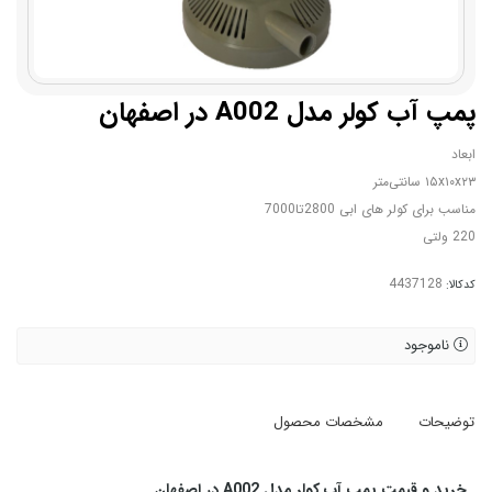
پمپ آب کولر مدل A002 در اصفهان
ابعاد
۱۵x۱۰x۲۳ سانتی‌متر
مناسب برای کولر های ابی 2800تا7000
220 ولتی
کدکالا:
ناموجود
توضیحات
مشخصات محصول
خرید و قیمت پمپ آب کولر مدل A002 در اصفهان