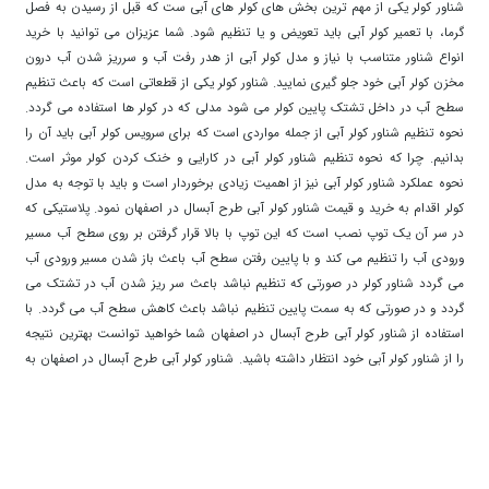
شناور کولر یکی از مهم ترین بخش های کولر های آبی ست که قبل از رسیدن به فصل
گرما، با تعمیر کولر آبی باید تعویض و یا تنظیم شود. شما عزیزان می توانید با خرید
انواع شناور متناسب با نیاز و مدل کولر آبی از هدر رفت آب و سرریز شدن آب درون
مخزن کولر آبی خود جلو گیری نمایید. شناور کولر یکی از قطعاتی است که باعث تنظیم
سطح آب در داخل تشتک پایین کولر می شود مدلی که در کولر ها استفاده می گردد.
نحوه تنظیم شناور کولر آبی از جمله مواردی است که برای سرویس کولر آبی باید آن را
بدانیم. چرا که نحوه تنظیم شناور کولر آبی در کارایی و خنک کردن کولر موثر است.
نحوه عملکرد شناور کولر آبی نیز از اهمیت زیادی برخوردار است و باید با توجه به مدل
کولر اقدام به خرید و قیمت شناور کولر آبی طرح آبسال در اصفهان نمود. پلاستیکی که
در سر آن یک توپ نصب است که این توپ با بالا قرار گرفتن بر روی سطح آب مسیر
ورودی آب را تنظیم می کند و با پایین رفتن سطح آب باعث باز شدن مسیر ورودی آب
می گردد شناور کولر در صورتی که تنظیم نباشد باعث سر ریز شدن آب در تشتک می
گردد و در صورتی که به سمت پایین تنظیم نباشد باعث کاهش سطح آب می گردد. با
استفاده از شناور کولر آبی طرح آبسال در اصفهان شما خواهید توانست بهترین نتیجه
را از شناور کولر آبی خود انتظار داشته باشید. شناور کولر آبی طرح آبسال در اصفهان به
عنوان یکی از لوازم های جانبی کولر ، یک قطعه ی پلاستیکی است که آب داخل
مخزن کولر را به صورت ثابت و بدون کوچک ترین کم و زیاد شدن نگه می دارد. پس
خرید شناور کولر آبی از مسائل مهم و ضروری به شمار می رود. قیمت شناور کولر در
بازار، نسبت به جنس بدنه ی آن در سطوح متفاوتی قرار گرفته است. برای خرید و
قیمت شناور کولر آبی طرح آبسال در اصفهان تنها کافی ست که سبد خرید خود را در