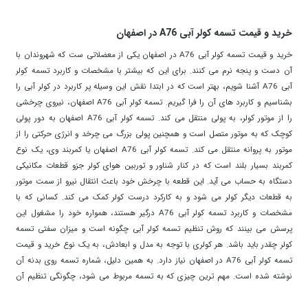
خرید و قیمت تسمه کولر آبی A76 در اصفهان
خرید و قیمت تسمه کولر آبی A76 در اصفهان یکی از معضلاتی ست که شهروندان با
آن دست و پنجه نرم می کنند. برای این که بیشتر با مشخصات و کاربرد تسمه کولر
آبی A76 آشنا شویم، بهتر است که در ابتدا نقش این وسیله پر کاربرد در کولر آبی را
بشناسیم و کاربرد های آن را فرا گیریم. تسمه کولر آبی A76 اصفهان، نیروی چرخشی
را از موتور کولر، به پولی منتقل می کند. تسمه کولر آبی A76 اصفهان به دور پولی
کوچک که به موتور متصل است و همچنین پولی بزرگ می چرخد و انرژی حرکتی را از
موتور به پروانه منتقل می کند. تسمه کولر آبی A76 اصفهان یا کمربند وی، یک نوع
کمربند بسیار بلند است که در کنار شناور و توربین هوای کولر جزو قطعات مکانیکی
دستگاه به حساب می آید. این قطعه با چرخش خود باعث انتقال نیرو از سمت موتور
به قطعات دیگر کولر می شود و به کارکرد درست کولر کمک می کند. کسانی که با
مشخصات و کاربرد تسمه کولر آبی A76 درگیر هستند، همواره خود را مشغول این
پرسش می بینند که روش تنظیم تسمه کولر آبی چگونه است و میزان سفتی تسمه
کولر چقدر باید باشد. هر کولری با توجه به مدل و ابعادش، به یک نوع خرید و قیمت
تسمه کولر آبی A76 در اصفهان نیاز دارد. به همین دلیل، شماره تسمه روی بدنه آن
نوشته شده است. مهم ترین چیزی که به تسمه مربوط می شود، چگونگی تنظیم آن
است. اگر تسمه شل و یا حتی سفت باشد، آسیب جدی متوجه موتور خواهد بود. به