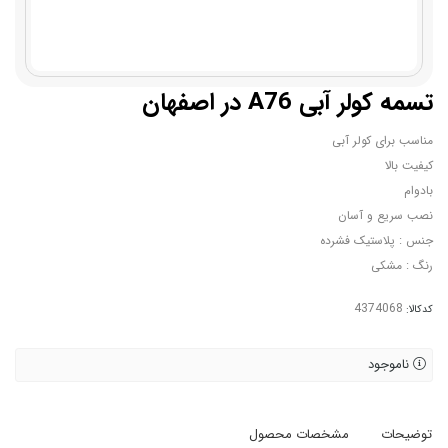
تسمه کولر آبی A76 در اصفهان
مناسب برای کولر آبی
کیفیت بالا
بادوام
نصب سریع و آسان
جنس : پلاستیک فشرده
رنگ : مشکی
کدکالا:
ناموجود
توضیحات
مشخصات محصول