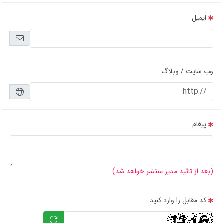
ایمیل
وب سایت / وبلاگ
پیغام
(بعد از تائید مدیر منتشر خواهد شد)
مشخصات و کاربرد تسمه کولر آبی A76
مشخصات و کاربرد تسمه کولر آبی A76 یکی از مسائلی ست که حتما باید به آن آگاه
کد مقابل را وارد کنید
بود. در این صورت است که می توان پاسخ پرسش هایی مانند علت پاره شده تسمه
کولر آبی A76 اصفهان را به دست آورید. دلایل زیادی وجود دارند که موجب پاره