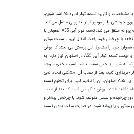
خرید و قیمت تسمه کولر آبی A55 در اصفهان یکی از معضلاتی ست که شهروندان با آن دست و پنجه نرم می کنند. برای این که بیشتر با مشخصات و کاربرد تسمه کولر آبی A55 آشنا شویم،
یله پر کاربرد در کولر آبی را بشناسیم و کاربرد های آن را فرا گیریم. تسمه کولر آبی A55 اصفهان، نیروی چرخشی را از موتور کولر، به پولی منتقل می کند.
تسمه کولر آبی A55 اصفهان به دور پولی کوچک که به موتور متصل است و همچنین پولی بزرگ می چرخد و انرژی حرکتی را از موتور به پروانه منتقل می کند. تسمه کولر آبی A55 اصفهان یا
 قطعه با چرخش خود باعث انتقال نیرو از سمت موتور
رکرد درست کولر کمک می کند. کسانی که با مشخصات و کاربرد تسمه کولر آبی A55 درگیر هستند، همواره خود را مشغول این پرسش می بینند که روش
تنظیم تسمه کولر آبی چگونه است و میزان سفتی تسمه کولر چقدر باید باشد. هر کولری با توجه به مدل و ابعادش، به یک نوع خرید و قیمت تسمه کولر آبی A55 در اصفهان نیاز دارد. به
گر تسمه شل و یا حتی سفت باشد، آسیب جدی متوجه
 A55 آشنا شوید. البته اگر تسمه مناسب برای کولر خریداری کنید، بعد از نصب آن، مشکلی ایجاد نمی
شود. اما اگر احساس کردید که تسمه کمی شل و یا سفت است، پیچ های پایه موتور را کمی شل کنید و سپس با جابجا کردن تسمه کولر آبی A55 اصفهان، آن را تنظیم کنید. برای تنظیم تسمه
صله داشته باشند. روش دیگر این است که بعد از نصب
اقل پنج دور چرخیده و سپس متوقف شود. با چرخش بیشتر و
دن موتور و یا پروانه شود. در صورت سفت بودن تسمه
کولر آبی، به دینام کولر، فشار زیادی وارد خواهد شد و با گذشت زمان کوتاهی، دینام خواهد سوخت. برای آگاهی از شرایط خرید و قیمت تسمه کولر آبی A55 در اصفهان می توانید با شماره
های موجود در سایت منصف کاران تماس حاصل فرمایید. کارشناسان منصف کاران آماده اند تا مشخصات و کاربرد تسمه کولر آبی A55 را برای شما شرح داده و محصولی متناسب با نیازتان