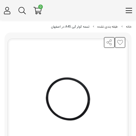
0
خانه
طبقه بندی نشده
تسمه کولر آبی A45 در اصفهان