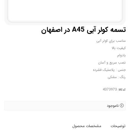
تسمه کولر آبی A45 در اصفهان
مناسب برای کولر آبی
کیفیت بالا
بادوام
نصب سریع و آسان
جنس : پلاستیک فشرده
رنگ : مشکی
کدکالا:
ناموجود
توضیحات
مشخصات محصول