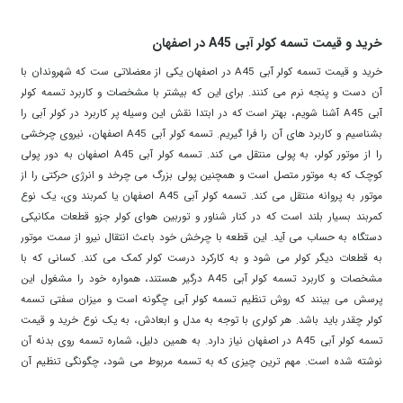
خرید و قیمت تسمه کولر آبی A45 در اصفهان
خرید و قیمت تسمه کولر آبی A45 در اصفهان یکی از معضلاتی ست که شهروندان با
آن دست و پنجه نرم می کنند. برای این که بیشتر با مشخصات و کاربرد تسمه کولر
آبی A45 آشنا شویم، بهتر است که در ابتدا نقش این وسیله پر کاربرد در کولر آبی را
بشناسیم و کاربرد های آن را فرا گیریم. تسمه کولر آبی A45 اصفهان، نیروی چرخشی
را از موتور کولر، به پولی منتقل می کند. تسمه کولر آبی A45 اصفهان به دور پولی
کوچک که به موتور متصل است و همچنین پولی بزرگ می چرخد و انرژی حرکتی را از
موتور به پروانه منتقل می کند. تسمه کولر آبی A45 اصفهان یا کمربند وی، یک نوع
کمربند بسیار بلند است که در کنار شناور و توربین هوای کولر جزو قطعات مکانیکی
دستگاه به حساب می آید. این قطعه با چرخش خود باعث انتقال نیرو از سمت موتور
به قطعات دیگر کولر می شود و به کارکرد درست کولر کمک می کند. کسانی که با
مشخصات و کاربرد تسمه کولر آبی A45 درگیر هستند، همواره خود را مشغول این
پرسش می بینند که روش تنظیم تسمه کولر آبی چگونه است و میزان سفتی تسمه
کولر چقدر باید باشد. هر کولری با توجه به مدل و ابعادش، به یک نوع خرید و قیمت
تسمه کولر آبی A45 در اصفهان نیاز دارد. به همین دلیل، شماره تسمه روی بدنه آن
نوشته شده است. مهم ترین چیزی که به تسمه مربوط می شود، چگونگی تنظیم آن
است. اگر تسمه شل و یا حتی سفت باشد، آسیب جدی متوجه موتور خواهد بود. به