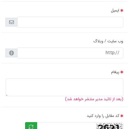
ایمیل
وب سایت / وبلاگ
پیغام
(بعد از تائید مدیر منتشر خواهد شد)
مشخصات و کاربرد تسمه کولر آبی A45
مشخصات و کاربرد تسمه کولر آبی A45 یکی از مسائلی ست که حتما باید به آن آگاه
کد مقابل را وارد کنید
بود. در این صورت است که می توان پاسخ پرسش هایی مانند علت پاره شده تسمه
کولر آبی A45 اصفهان را به دست آورید. دلایل زیادی وجود دارند که موجب پاره