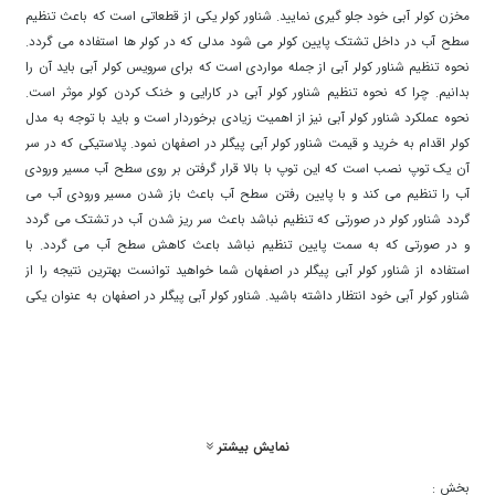
مخزن کولر آبی خود جلو گیری نمایید. شناور کولر یکی از قطعاتی است که باعث تنظیم
سطح آب در داخل تشتک پایین کولر می شود مدلی که در کولر ها استفاده می گردد.
نحوه تنظیم شناور کولر آبی از جمله مواردی است که برای سرویس کولر آبی باید آن را
بدانیم. چرا که نحوه تنظیم شناور کولر آبی در کارایی و خنک کردن کولر موثر است.
نحوه عملکرد شناور کولر آبی نیز از اهمیت زیادی برخوردار است و باید با توجه به مدل
کولر اقدام به خرید و قیمت شناور کولر آبی پیگلر در اصفهان نمود. پلاستیکی که در سر
آن یک توپ نصب است که این توپ با بالا قرار گرفتن بر روی سطح آب مسیر ورودی
آب را تنظیم می کند و با پایین رفتن سطح آب باعث باز شدن مسیر ورودی آب می
گردد شناور کولر در صورتی که تنظیم نباشد باعث سر ریز شدن آب در تشتک می گردد
و در صورتی که به سمت پایین تنظیم نباشد باعث کاهش سطح آب می گردد. با
استفاده از شناور کولر آبی پیگلر در اصفهان شما خواهید توانست بهترین نتیجه را از
شناور کولر آبی خود انتظار داشته باشید. شناور کولر آبی پیگلر در اصفهان به عنوان یکی
از لوازم های جانبی کولر ، یک قطعه ی پلاستیکی است که آب داخل مخزن کولر را به
صورت ثابت و بدون کوچک ترین کم و زیاد شدن نگه می دارد. پس خرید شناور کولر
آبی از مسائل مهم و ضروری به شمار می رود. قیمت شناور کولر در بازار، نسبت به
جنس بدنه ی آن در سطوح متفاوتی قرار گرفته است. برای خرید و قیمت شناور کولر
آبی پیگلر در اصفهان تنها کافی ست که سبد خرید خود را در سایت منصف کاران
نمایش بیشتر
تکمیل کنید. برای خرید عمده تنها کافی ست که با شماره های درج شده در سایت
تماس گرفته و سفارش خود را ثبت نمایید. شناور کولر آبی وظیفه تنظیم و آبررسانی به
بخش :